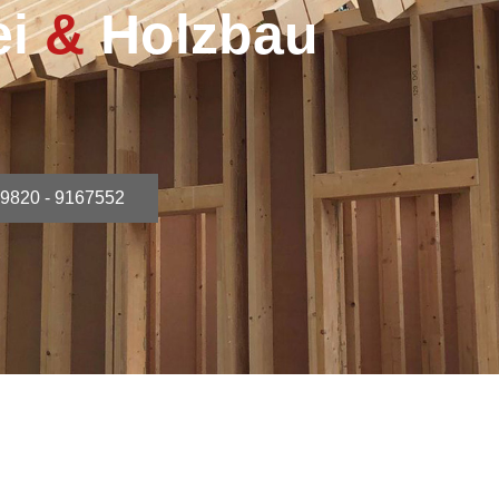
ei
&
Holzbau
9820 - 9167552