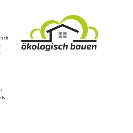
isch
us
n.
n
rds