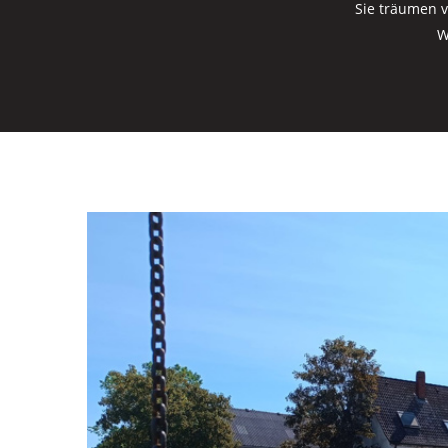
Sie träumen v
W